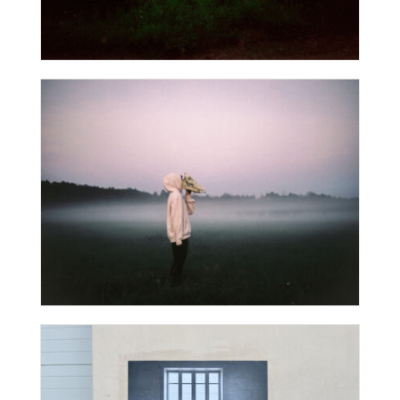
Us
S’enforester ° Le chant
du cygne