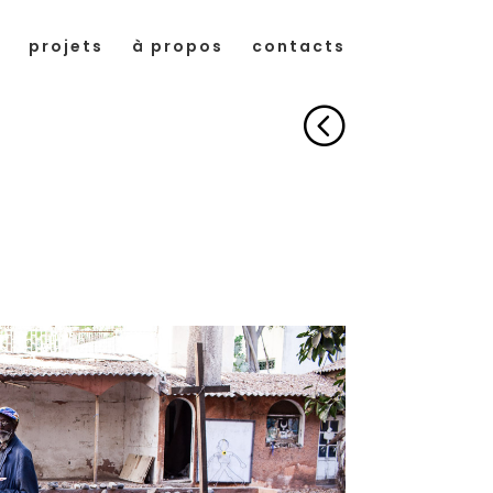
projets
à propos
contacts
<